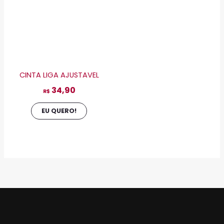
As
opções
podem
ser
escolhidas
CINTA LIGA AJUSTAVEL
na
34,90
página
R$
do
EU QUERO!
produto