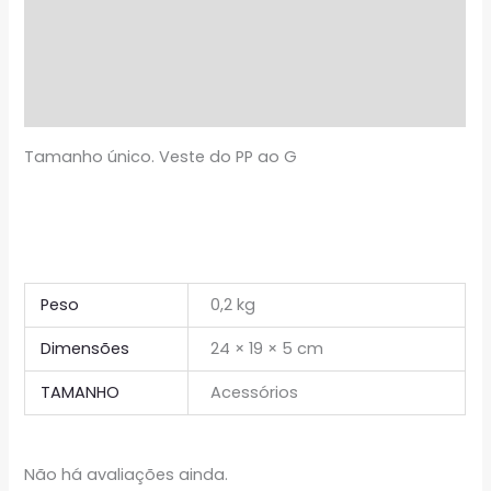
Descrição
Informação adicional
Avaliações (0)
Tamanho único. Veste do PP ao G
Peso
0,2 kg
Dimensões
24 × 19 × 5 cm
TAMANHO
Acessórios
Não há avaliações ainda.