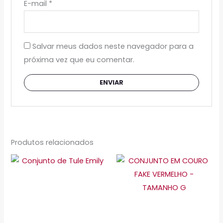
E-mail
*
Salvar meus dados neste navegador para a
próxima vez que eu comentar.
Produtos relacionados
Este
Este
produto
produto
tem
tem
várias
várias
variantes.
variante