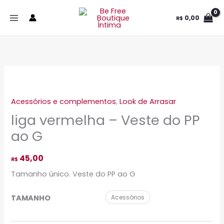
Ir
0,00
R$
para
o
conteúdo
liga
vermelha
Acessórios e complementos
,
Look de Arrasar
-
liga vermelha – Veste do PP
Veste
do
ao G
PP
ao
45,00
R$
G
Tamanho único. Veste do PP ao G
quantidade
TAMANHO
Acessórios