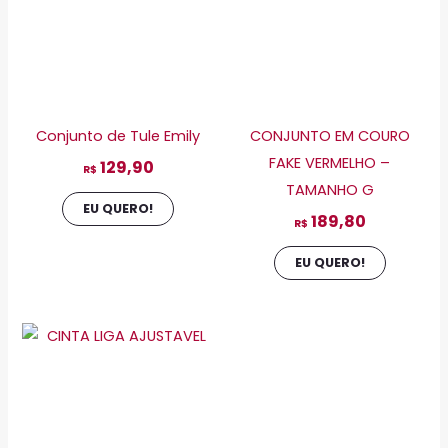
As
As
opções
opções
podem
podem
ser
ser
escolhidas
escolhid
Conjunto de Tule Emily
CONJUNTO EM COURO
na
na
FAKE VERMELHO –
129,90
página
página
R$
TAMANHO G
do
do
EU QUERO!
189,80
produto
produto
R$
EU QUERO!
Este
produto
tem
várias
variantes.