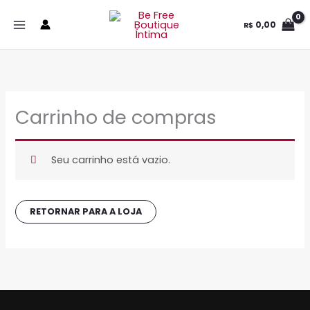
Ir
0,00
R$
para
o
conteúdo
Carrinho de compras
Seu carrinho está vazio.
RETORNAR PARA A LOJA