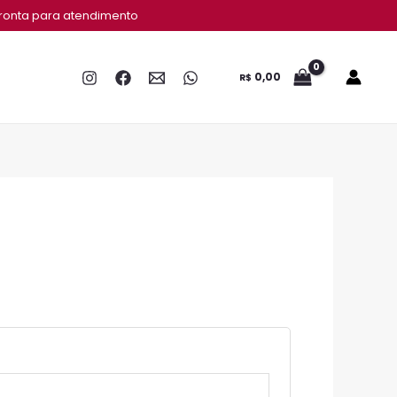
gatório
rigatório
ronta para atendimento
0,00
R$