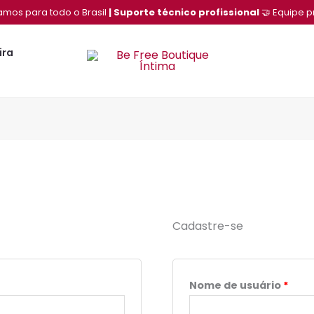
o
Obrigatório
Obri
Ob
amos para todo o Brasil
| Suporte técnico profissional
🤝 Equipe p
ira
Cadastre-se
Nome de usuário
*