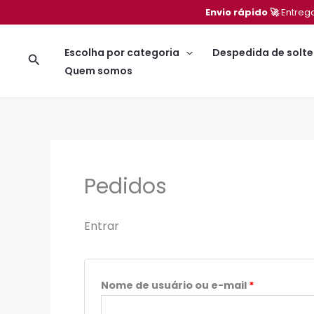
Ir
Obrigatório
Obrigatóri
Envio rápido 🚀
Entreg
para
o
Escolha por categoria
Despedida de solte
Pesquisar
conteúdo
Quem somos
Pedidos
Entrar
Nome de usuário ou e-mail
*