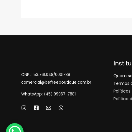
Instit
CNPJ: 53.761.048/0001-89
Quem s
comercial@befreeboutique.com.br
Termos 
Política
WhatsApp: (45) 99967-7881
Política 