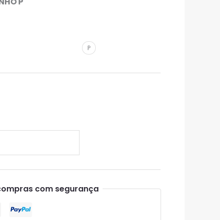
NHO P
P
compras com segurança