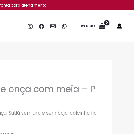
ronta para atendimento
0,00
R$
le onça com meia – P
ça. Sutiã sem aro e sem bojo, calcinha fio