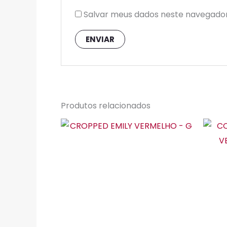
Salvar meus dados neste navegador
Produtos relacionados
Este
produto
tem
várias
variantes.
As
opções