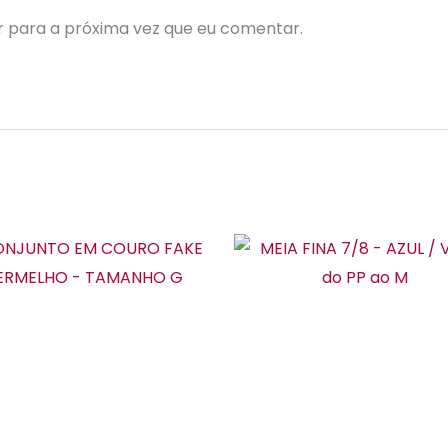
 para a próxima vez que eu comentar.
Este
Es
produto
pr
tem
te
várias
vár
variantes.
var
As
As
opções
op