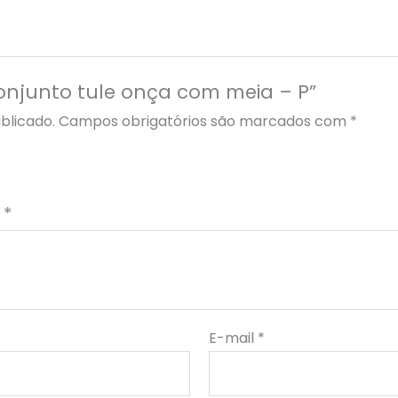
Conjunto tule onça com meia – P”
blicado.
Campos obrigatórios são marcados com
*
o
*
E-mail
*