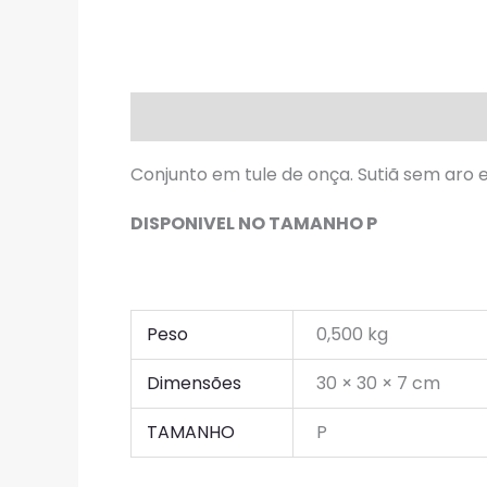
Descrição
Informação adicional
A
Conjunto em tule de onça. Sutiã sem aro e
DISPONIVEL NO TAMANHO P
Peso
0,500 kg
Dimensões
30 × 30 × 7 cm
TAMANHO
P