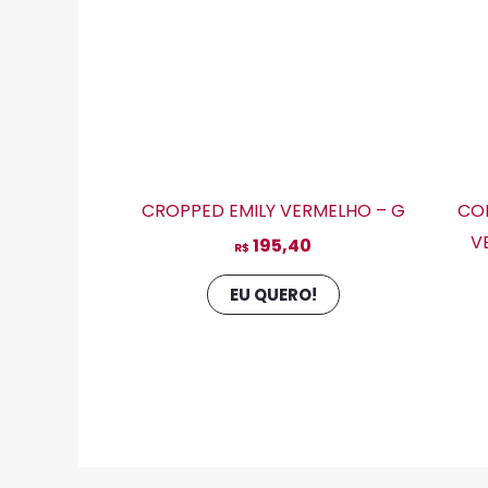
podem
ser
escolhidas
na
página
do
produto
CROPPED EMILY VERMELHO – G
CO
V
195,40
R$
EU QUERO!