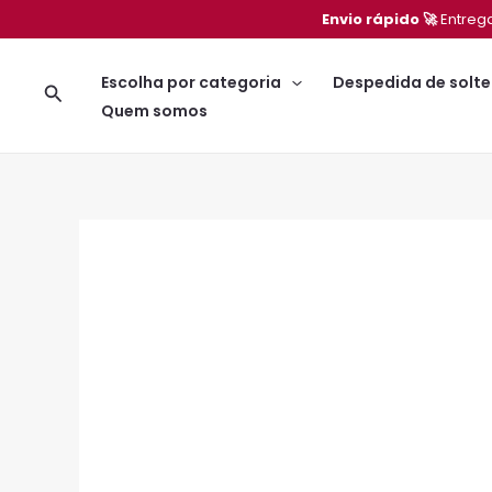
Ir
Envio rápido 🚀
Entreg
para
o
Escolha por categoria
Despedida de solte
Pesquisar
conteúdo
Quem somos