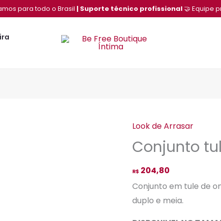
amos para todo o Brasil
| Suporte técnico profissional
🤝 Equipe p
ira
Look de Arrasar
Conjunto
Conjunto tu
tule
onça
204,80
com
R$
meia
Conjunto em tule de on
-
duplo e meia.
P