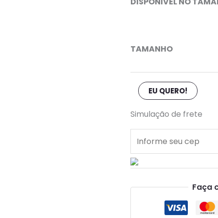
DISPONIVEL NO TAMA
quantidade
TAMANHO
EU QUERO!
Simulação de frete
Faça 