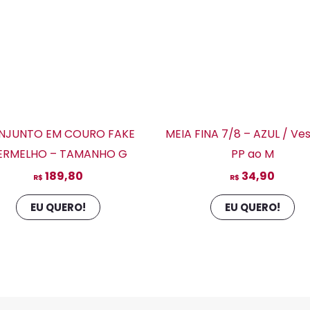
podem
po
ser
se
escolhidas
es
na
na
página
pá
do
do
produto
pr
NJUNTO EM COURO FAKE
MEIA FINA 7/8 – AZUL / Ve
ERMELHO – TAMANHO G
PP ao M
189,80
34,90
R$
R$
EU QUERO!
EU QUERO!