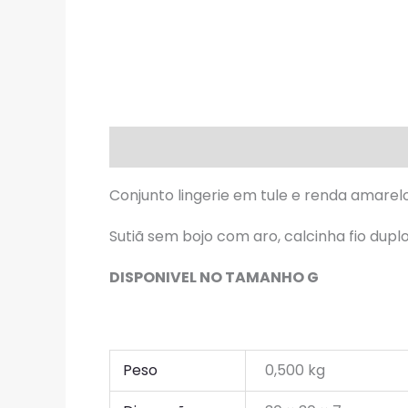
Descrição
Informação adicional
A
Conjunto lingerie em tule e renda amarelo 
Sutiã sem bojo com aro, calcinha fio duplo 
DISPONIVEL NO TAMANHO G
Peso
0,500 kg