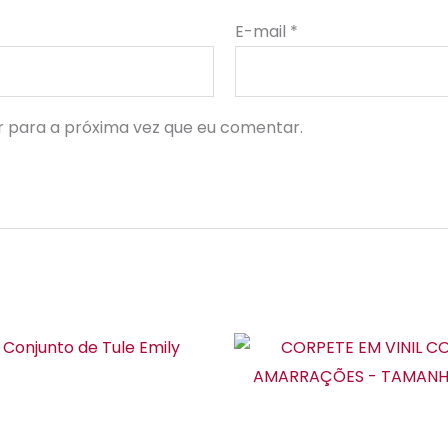
E-mail
*
 para a próxima vez que eu comentar.
Este
Es
produto
pr
tem
te
várias
vár