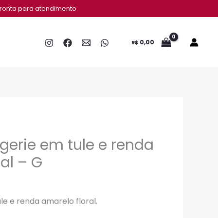
ronta para atendimento
0,00
R$
ngerie em tule e renda
al – G
le e renda amarelo floral.