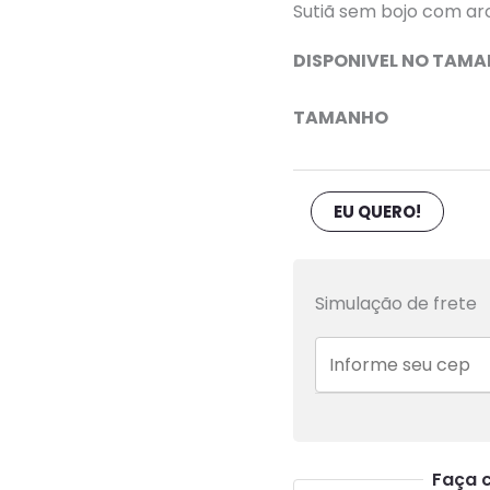
Sutiã sem bojo com aro,
floral
-
DISPONIVEL NO TAM
G
quantidade
TAMANHO
EU QUERO!
Simulação de frete
Faça 