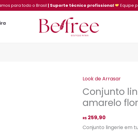
amos para todo o Brasil
| Suporte técnico profissional
Equipe p
ira
Look de Arrasar
Conjunto
Conjunto li
lingerie
em
amarelo flor
tule
e
259,90
R$
renda
Conjunto lingerie em tu
amarelo