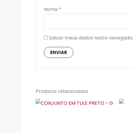
Nome
*
Salvar meus dados neste navegador
Produtos relacionados
Este
produto
tem
várias