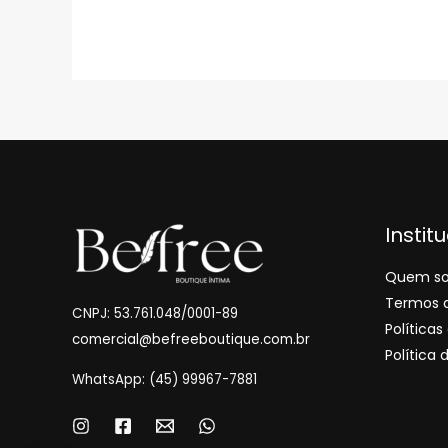
Instit
Quem s
Termos 
CNPJ: 53.761.048/0001-89
Política
comercial@befreeboutique.com.br
Política 
WhatsApp: (45) 99967-7881