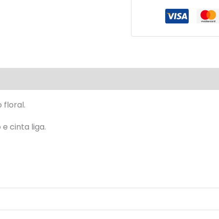
valiações (0)
floral.
e cinta liga.