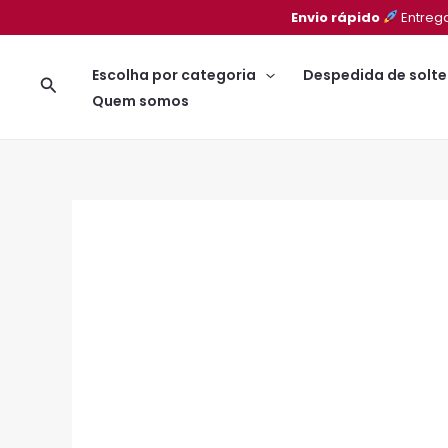
Ir
Envio rápido
Entreg
para
o
Escolha por categoria
Despedida de solte
Pesquisar
conteúdo
Quem somos