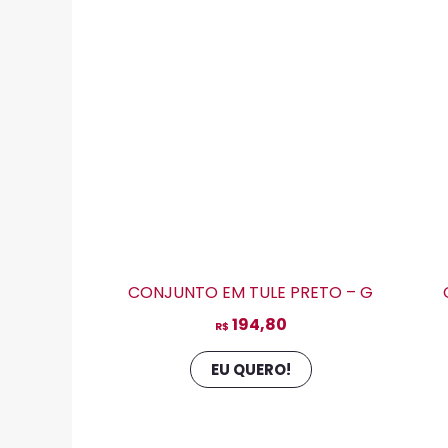
variantes.
As
opções
podem
ser
escolhidas
na
página
do
produto
CONJUNTO EM TULE PRETO – G
194,80
R$
EU QUERO!