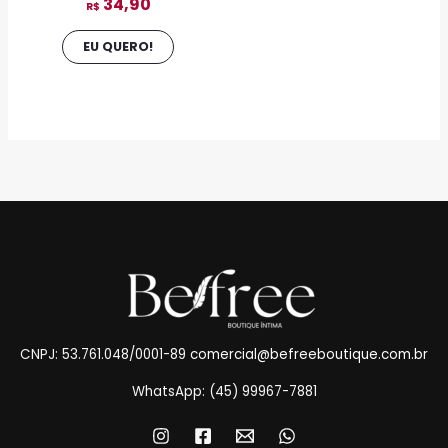
34,90
do
R$
produto
EU QUERO!
CNPJ: 53.761.048/0001-89
comercial@befreeboutique.com.br
WhatsApp: (45) 99967-7881