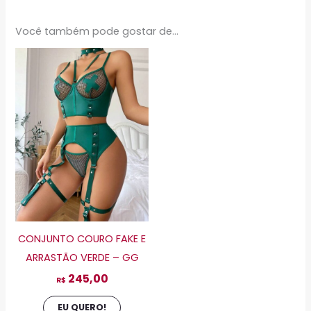
Você também pode gostar de…
Este
produto
tem
várias
variantes.
As
opções
podem
ser
escolhidas
CONJUNTO COURO FAKE E
na
ARRASTÃO VERDE – GG
página
245,00
do
R$
produto
EU QUERO!