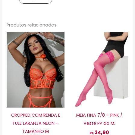
Produtos relacionados
O
O
Este
Este
preço
preço
produto
produto
original
atual
tem
tem
era:
é:
R$ 197,80.
R$ 149,90.
várias
várias
variantes.
variante
As
As
opções
opções
podem
podem
ser
ser
escolhidas
escolhid
CROPPED COM RENDA E
MEIA FINA 7/8 – PINK /
na
na
TULE LARANJA NEON –
Veste PP ao M.
página
página
TAMANHO M
34,90
do
do
R$