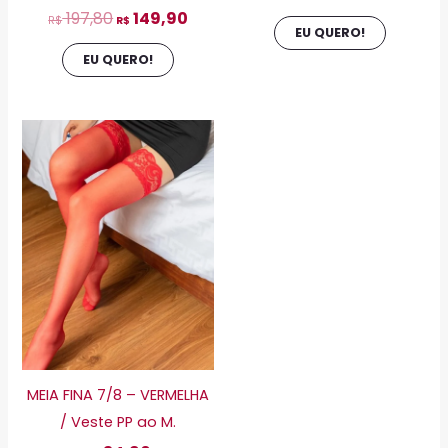
197,80
149,90
produto
produto
R$
R$
EU QUERO!
EU QUERO!
Este
produto
tem
várias
variantes.
As
opções
podem
ser
escolhidas
MEIA FINA 7/8 – VERMELHA
na
/ Veste PP ao M.
página