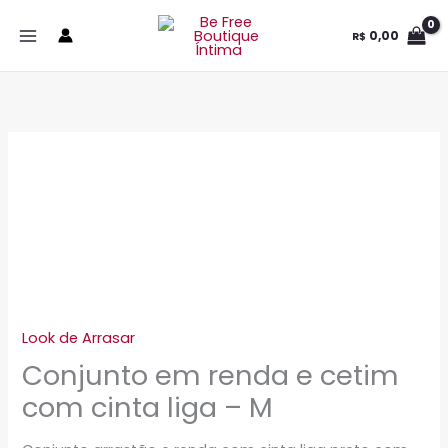
Ir
0,00
R$
para
o
conteúdo
Look de Arrasar
Conjunto em renda e cetim
com cinta liga – M