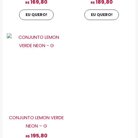
169,80
189,80
produto
produto
R$
R$
EU QUERO!
EU QUERO!
Este
produto
tem
várias
variantes.
As
opções
podem
ser
escolhidas
CONJUNTO LEMON VERDE
na
NEON – G
página
195,80
do
R$