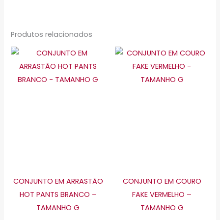
Produtos relacionados
Este
Este
produto
produto
tem
tem
várias
várias
variantes.
variante
As
As
opções
opções
podem
podem
ser
ser
escolhidas
escolhid
CONJUNTO EM ARRASTÃO
CONJUNTO EM COURO
na
na
HOT PANTS BRANCO –
FAKE VERMELHO –
página
página
TAMANHO G
TAMANHO G
do
do