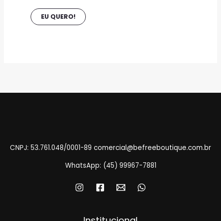
produto
EU QUERO!
CNPJ: 53.761.048/0001-89
comercial@befreeboutique.com.br
WhatsApp: (45) 99967-7881
Institucional