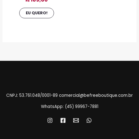
página
R$
do
EU QUERO!
produto
CNPJ: 53.761.048/0001-89
comercial@befreeboutique.com.br
WhatsApp: (45) 99967-7881