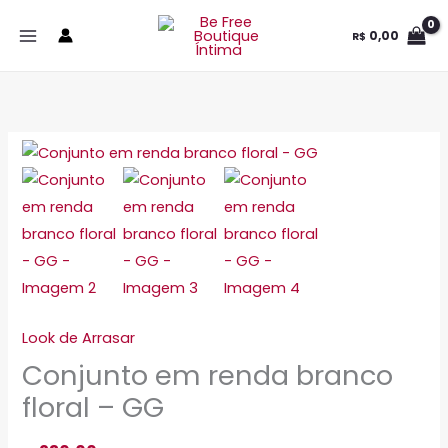
Ir
0,00
R$
para
o
conteúdo
Conjunto
em
renda
branco
floral
-
GG
Look de Arrasar
quantidade
Conjunto em renda branco
floral – GG