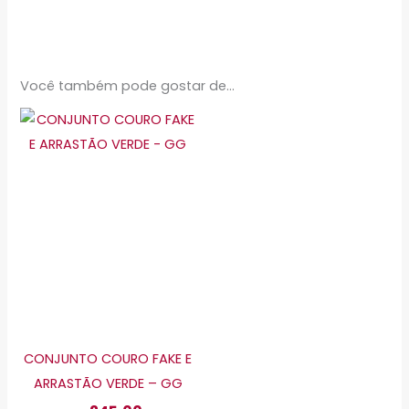
Você também pode gostar de…
Este
produto
tem
várias
variantes.
As
opções
podem
ser
escolhidas
CONJUNTO COURO FAKE E
na
ARRASTÃO VERDE – GG
página