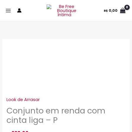
Ir
0,00
R$
para
o
conteúdo
Conjunto
em
renda
com
cinta
liga
-
Look de Arrasar
P
Conjunto em renda com
quantidade
cinta liga – P