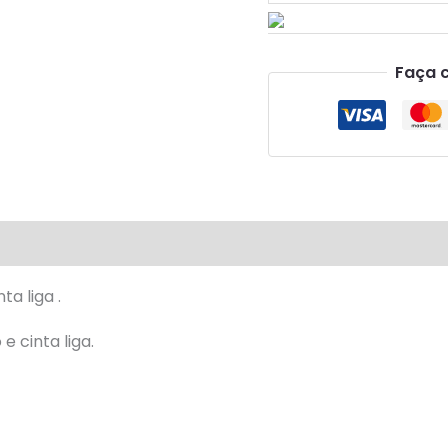
Faça 
valiações (0)
a liga .
e cinta liga.