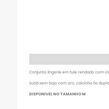
Descrição
Informação adicional
A
Conjunto lingerie em tule rendado com cint
Sutiã sem bojo com aro, calcinha fio duplo 
DISPONIVEL NO TAMANHO M