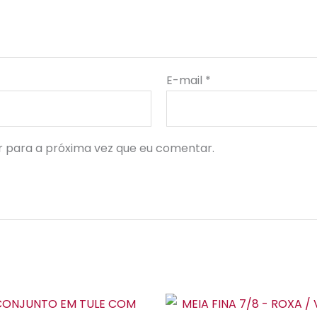
E-mail
*
 para a próxima vez que eu comentar.
Este
Es