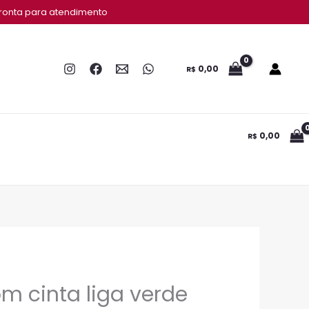
ronta para atendimento
0,00
R$
0,00
R$
m cinta liga verde