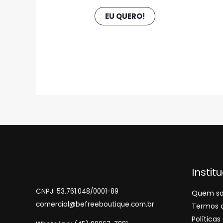
EU QUERO!
Instit
CNPJ: 53.761.048/0001-89
Quem s
comercial@befreeboutique.com.br
Termos 
Política