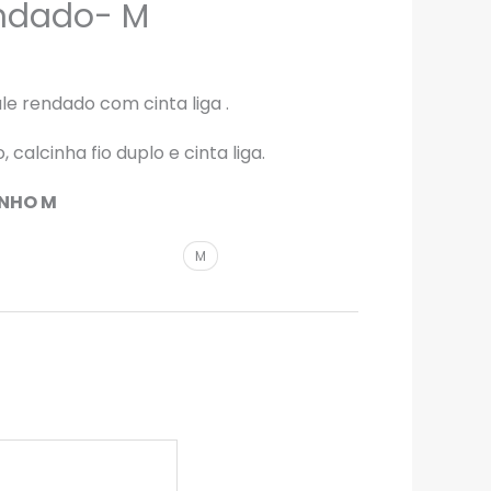
endado- M
le rendado com cinta liga .
 calcinha fio duplo e cinta liga.
ANHO M
M