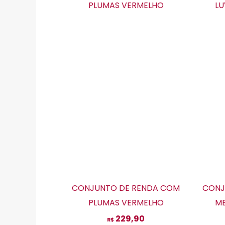
produto
tem
várias
variantes.
As
opções
podem
ser
escolhidas
na
página
do
produto
CONJUNTO DE RENDA COM
CONJ
PLUMAS VERMELHO
ME
229,90
R$