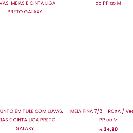
produto
pr
tem
te
várias
vár
variantes.
var
As
As
opções
op
podem
po
ser
se
escolhidas
es
na
na
página
pá
do
do
produto
pr
UNTO EM TULE COM LUVAS,
MEIA FINA 7/8 – ROXA / Ve
IAS E CINTA LIGA PRETO
PP ao M
GALAXY
34,90
R$