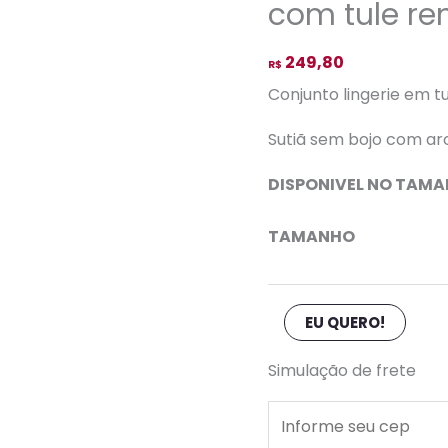
cinta
com tule r
liga
verde
249,80
R$
com
Conjunto lingerie em tu
tule
Sutiã sem bojo com aro,
rendado-
M
DISPONIVEL NO TAM
quantidade
TAMANHO
EU QUERO!
Simulação de frete