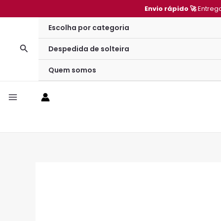
Ir
Envio rápido 🚀
Entreg
para
Escolha por categoria
o
Pesquisar
conteúdo
Despedida de solteira
Quem somos