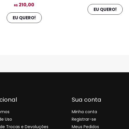
210,00
R$
EU QUERO!
EU QUERO!
ucional
Sua conta
omos
Minha conta
de Uso
Registrar-se
s de Trocas e Devoluções
Meus Pedidos