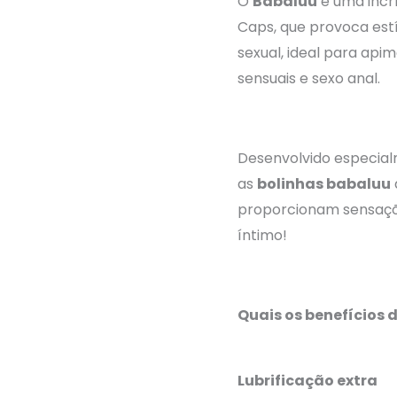
O
Babaluu
é uma incrí
Caps
Caps, que provoca est
hortelã
sexual, ideal para api
quantidade
sensuais e sexo anal.
Desenvolvido especia
as
bolinhas babaluu
proporcionam sensaçõ
íntimo!
Quais os benefícios 
Lubrificação extra