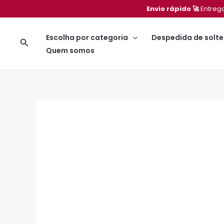
Ir
Envio rápido 🚀
Entreg
para
o
Escolha por categoria
Despedida de solte
Pesquisar
conteúdo
Quem somos