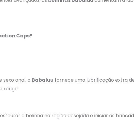
entes avançados, as
bolinhas babaluu
aumentam a lubr
!
faction Caps?
 sexo anal, o
Babaluu
fornece uma lubrificação extra de
Morango.
stourar a bolinha na região desejada e iniciar as brincad