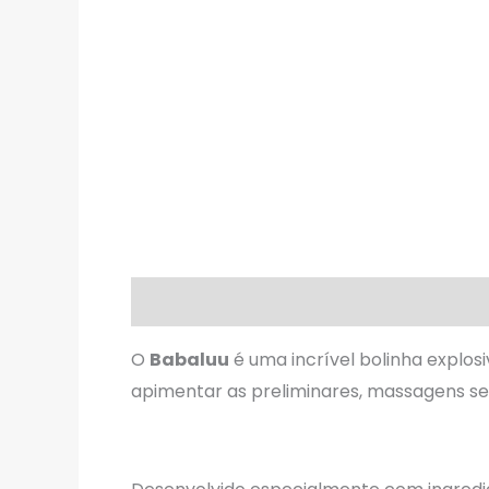
Descrição
Avaliações (0)
O
Babaluu
é uma incrível bolinha explos
apimentar as preliminares, massagens sen