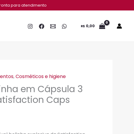
ronta para atendimento
0,00
R$
mentos
,
Cosméticos e higiene
inha em Cápsula 3
tisfaction Caps