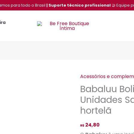
amos para todo o Brasil
| Suporte técnico profissional
🤝 Equipe p
ira
Acessórios e comple
Babaluu
Babaluu Bol
Bolinha
em
Unidades Sa
Cápsula
hortelã
3
Unidades
24,80
R$
Satisfaction