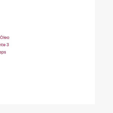
 Óleo
te 3
aps